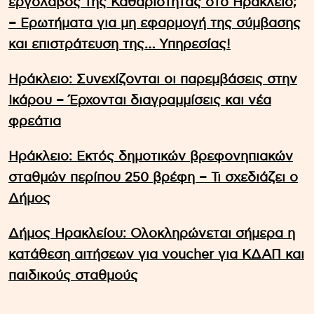
εργολάβος της Καθαριότητας στο Ηράκλειο;
– Ερωτήματα για μη εφαρμογή της σύμβασης
και επιστράτευση της… Υπηρεσίας!
Ηράκλειο: Συνεχίζονται οι παρεμβάσεις στην
Ικάρου – Έρχονται διαγραμμίσεις και νέα
φρεάτια
Ηράκλειο: Εκτός δημοτικών βρεφονηπιακών
σταθμών περίπου 250 βρέφη – Τι σχεδιάζει ο
Δήμος
Δήμος Ηρακλείου: Ολοκληρώνεται σήμερα η
κατάθεση αιτήσεων για voucher για ΚΔΑΠ και
παιδικούς σταθμούς