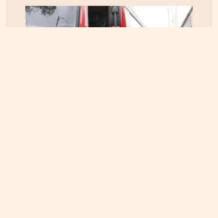
ΚΡΗΤΗ
05.08.2026, 16:22
Αρπαξαν ταυτόχρονα φωτιά δύο αυτοκίνητα σε
Σούδα και Επισκοπή – Τρέχει η Πυροσβεστική