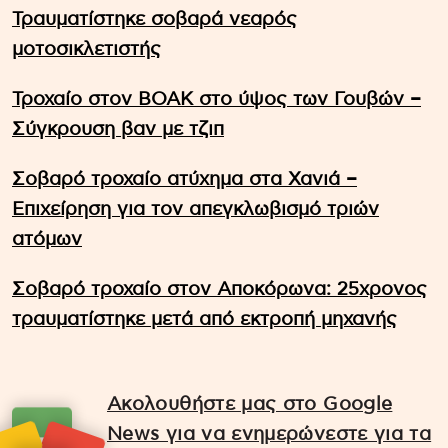
Τραυματίστηκε σοβαρά νεαρός
μοτοσικλετιστής
Τροχαίο στον ΒΟΑΚ στο ύψος των Γουβών –
Σύγκρουση βαν με τζιπ
Σοβαρό τροχαίο ατύχημα στα Χανιά –
Επιχείρηση για τον απεγκλωβισμό τριών
ατόμων
Σοβαρό τροχαίο στον Αποκόρωνα: 25χρονος
τραυματίστηκε μετά από εκτροπή μηχανής
Ακολουθήστε μας στο Google
News για να ενημερώνεστε για τα