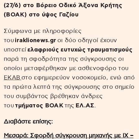
(27/6) στο Βόρειο Οδικό Άξονα Κρήτης
(ΒΟΑΚ) στο ύψος Γαζίου
Σύμφωνα με πληροφορίες
του
iraklionews.gr
οι δύο οδηγοί έχουν
υποστεί
ελαφριούς ευτυχώς τραυματισμούς
παρά τη σφοδρότητα της σύγκρουσης οι
οποίοι μεταφέρθηκαν με ασθενοφόρο του
ΕΚΑΒ
στο εφημερεύον νοσοκομείο, ενώ από
τα πρώτα λεπτά της σύγκρουσης στο σημείο
του συμβάντος βρέθηκαν άνδρες
του
τμήματος ΒΟΑΚ
της
ΕΛ.ΑΣ
.
Διαβάστε επίσης:
Μεσαρά: Σφορδή σύγκρουση μηχανής με ΙΧ –