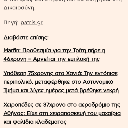
Δικαιοσύνη.
Πηγή:
patris.gr
Διαβάστε επίσης:
Marfin: Προθεσμία για την Τρίτη πήρε η
46χρονη – Aρνείται την εμπλοκή της
Υπόθεση 75χρονης στα Χανιά: Την εντόπισε
περιπολικό, μεταφέρθηκε στο Αστυνομικό
Τμήμα και λίγες ημέρες μετά βρέθηκε νεκρή
Χειροπέδες σε 37χρονο στο αεροδρόμιο της
Αθήνας: Είχε στη χειραποσκευή του μαχαίρια
και ψαλίδια κλαδέματος