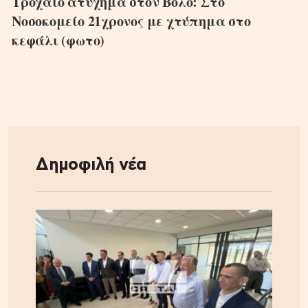
Τροχαίο ατύχημα στον Βόλο: Στο
Νοσοκομείο 21χρονος με χτύπημα στο
κεφάλι (φωτο)
Δημοφιλή νέα