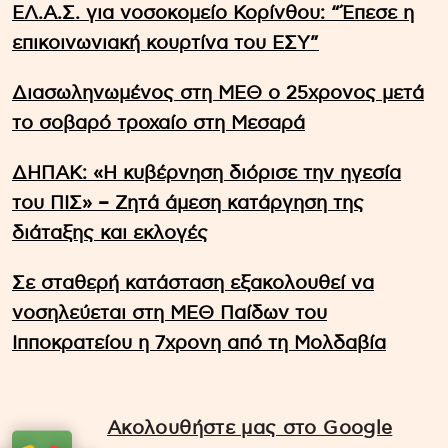
ΕΛ.Α.Σ. για νοσοκομείο Κορίνθου: “Έπεσε η
επικοινωνιακή κουρτίνα του ΕΣΥ”
Διασωληνωμένος στη ΜΕΘ ο 25χρονος μετά
το σοβαρό τροχαίο στη Μεσαρά
ΔΗΠΑΚ: «Η κυβέρνηση διόρισε την ηγεσία
του ΠΙΣ» – Ζητά άμεση κατάργηση της
διάταξης και εκλογές
Σε σταθερή κατάσταση εξακολουθεί να
νοσηλεύεται στη ΜΕΘ Παίδων του
Ιπποκρατείου η 7χρονη από τη Μολδαβία
Ακολουθήστε μας στο Google