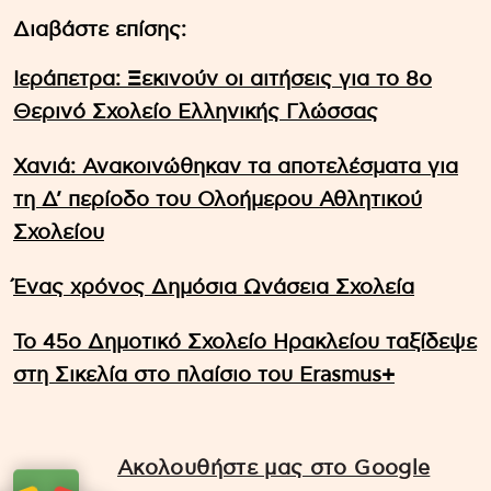
Διαβάστε επίσης:
Ιεράπετρα: Ξεκινούν οι αιτήσεις για το 8ο
Θερινό Σχολείο Ελληνικής Γλώσσας
Χανιά: Ανακοινώθηκαν τα αποτελέσματα για
τη Δ’ περίοδο του Ολοήμερου Αθλητικού
Σχολείου
Ένας χρόνος Δημόσια Ωνάσεια Σχολεία
Το 45ο Δημοτικό Σχολείο Ηρακλείου ταξίδεψε
στη Σικελία στο πλαίσιο του Erasmus+
Ακολουθήστε μας στο Google