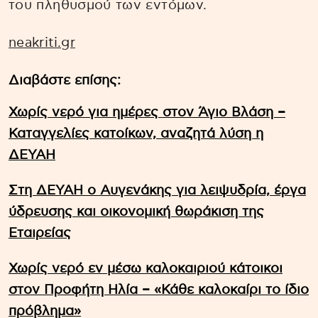
του πληθυσμού των εντόμων.
neakriti.gr
Διαβάστε επίσης:
Χωρίς νερό για ημέρες στον Άγιο Βλάση –
Καταγγελίες κατοίκων, αναζητά λύση η
ΔΕΥΑΗ
Στη ΔΕΥΑΗ ο Αυγενάκης για λειψυδρία, έργα
ύδρευσης και οικονομική θωράκιση της
Εταιρείας
Χωρίς νερό εν μέσω καλοκαιριού κάτοικοι
στον Προφήτη Ηλία – «Κάθε καλοκαίρι το ίδιο
πρόβλημα»