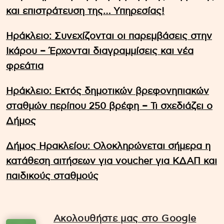
και επιστράτευση της… Υπηρεσίας!
Ηράκλειο: Συνεχίζονται οι παρεμβάσεις στην
Ικάρου – Έρχονται διαγραμμίσεις και νέα
φρεάτια
Ηράκλειο: Εκτός δημοτικών βρεφονηπιακών
σταθμών περίπου 250 βρέφη – Τι σχεδιάζει ο
Δήμος
Δήμος Ηρακλείου: Ολοκληρώνεται σήμερα η
κατάθεση αιτήσεων για voucher για ΚΔΑΠ και
παιδικούς σταθμούς
Ακολουθήστε μας στο Google