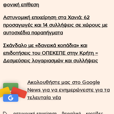
φονική επίθεση
Αστυνομική επιχείρηση στα Χανιά: 62
προσαγωγές και 14 συλλήψεις σε χώρους με
αυτοσχέδια παραπήγματα
Σκάνδαλο με «δανεικά κοπάδια» και
επιδοτήσεις του ΟΠΕΚΕΠΕ στην Κρήτη –
Δεσμεύσεις λογαριασμών και συλλήψεις
Ακολουθήστε μας στο Google
News για να ενημερώνεστε για τα
τελευταία νέα
αστυνομική επιχείρηση
βεγγαλικά
κροτίδες