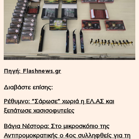
Πηγή: Flashnews.gr
Διαβάστε επίσης:
Ρέθυμνο: “Σάρωσε” χωριά η ΕΛ.ΑΣ και
ξεπάτωσε χασισοφυτείες
Βάγια Νέστορα: Στο μικροσκόπιο της
Αντιτρομοκρατικής ο 4ος συλληφθείς για τη