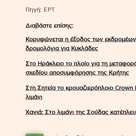
Πηγή: ΕΡΤ
Διαβάστε επίσης:
Κορυφώνεται η έξοδος των εκδρομέων 
δρομολόγια για Κυκλάδες
Στο Ηράκλειο το πλοίο για τη μεταφορ
σχεδίου αποσυμφόρησης της Κρήτης
Στη Σητεία το κρουαζιερόπλοιο Crown I
λιμάνι
Xανιά: Στο λιμάνι της Σούδας κατέπλε