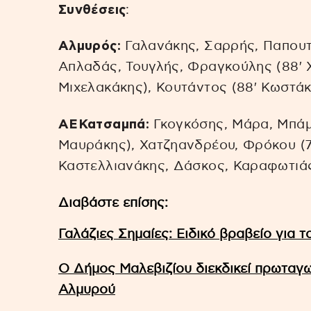
Συνθέσεις
:
Αλμυρός:
Γαλανάκης, Σαρρής, Παπουτ
Απλαδάς, Τουγλής, Φραγκούλης (88′ 
Μιχελακάκης), Κουτάντος (88′ Κωστάκ
ΑΕΚατσαμπά:
Γκογκόσης, Μάρα, Μπάμπ
Μαυράκης), Χατζηανδρέου, Φρόκου (7
Καστελλιανάκης, Δάσκος, Καραφωτιά
Διαβάστε επίσης:
Γαλάζιες Σημαίες: Ειδικό βραβείο για
Ο Δήμος Μαλεβιζίου διεκδικεί πρωταγω
Αλμυρού