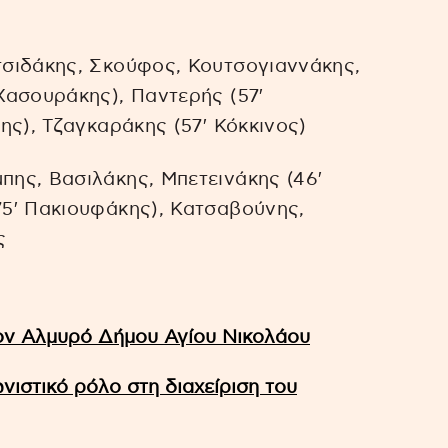
σιδάκης, Σκούφος, Κουτσογιαννάκης,
Χασουράκης), Παντερής (57′
ης), Τζαγκαράκης (57′ Κόκκινος)
ης, Βασιλάκης, Μπετεινάκης (46′
5′ Πακιουφάκης), Κατσαβούνης,
ς
 τον Αλμυρό Δήμου Αγίου Νικολάου
νιστικό ρόλο στη διαχείριση του