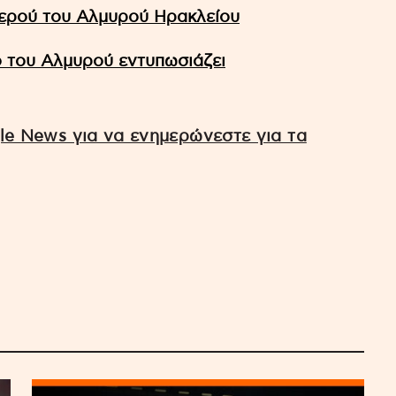
νερού του Αλμυρού Ηρακλείου
ό του Αλμυρού εντυπωσιάζει
e News για να ενημερώνεστε για τα