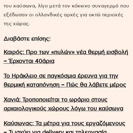
του καύσωνα, λίγο μετά τον κόκκινο συναγερμό που
εξέδωσαν οι ολλανδικές αρχές για οκτώ περιοχές
της χώρας.
Διαβάστε επίσης:
Καιρός: Προ των «πυλών» νέα θερμή εισβολή
– Έρχονται 40άρια
Το Ηράκλειο σε παγκόσμια έρευνα για την
θερμική καταπόνηση – Πώς θα λάβετε μέρος
Χανιά: Τροποποιείται το ωράριο στους
αρχαιολογικούς χώρους λόγω του καύσωνα
Καύσωνας: Τα μέτρα για τους εργαζόμενους
– Τι ισχύει για delivery και τηλεργασία