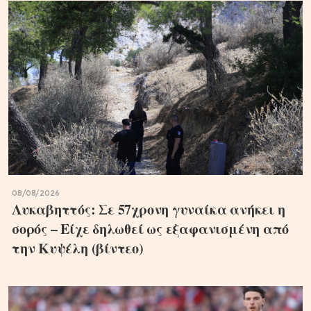
08/08/2026
Λυκαβηττός: Σε 57χρονη γυναίκα ανήκει η
σορός – Είχε δηλωθεί ως εξαφανισμένη από
την Κυψέλη (βίντεο)