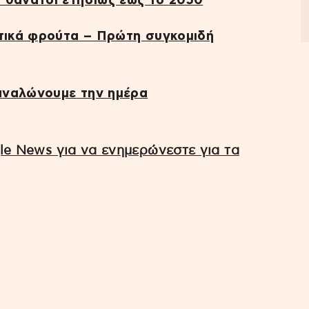
 θάνατοι ετησίως έως το 2050
ωτικά φρούτα – Πρώτη συγκομιδή
αναλώνουμε την ημέρα
e News για να ενημερώνεστε για τα