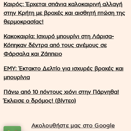
Καιρός: Έρχεται σπάνια καλοκαιρινή αλλαγή
στην Κρήτη με βροχές και αισθητή πτώση της
θερμοκρασίας!
Κακοκαιρία: Ισχυρό μπουρίνι στη Λάρισα-
Κόπηκαν δέντρα από τους ανέμους σε
Φάρσαλα και Ζάππειο
ΕΜΥ: Έκτακτο Δελτίο για ισχυρές βροχές και
μπουρίνια
Πάνω από 10 πόντους χιόνι στην Πάρνηθα!
Έκλεισε ο δρόμος! (βίντεο)
Ακολουθήστε μας στο Google