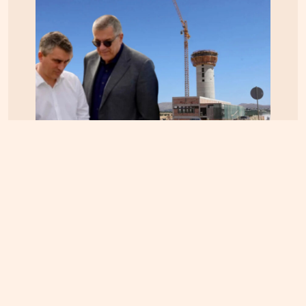
ΚΡΗΤΗ
06.08.2026, 15:23
Αεροδρόμιο Καστελίου: Υπογράφεται η σύμβαση
για τα ραντάρ παρουσία της ηγεσίας του
Υπουργείου Υποδομών – Σύμβαση στη σκιά της
απόφασης του ΣτΕ για την Παπούρα