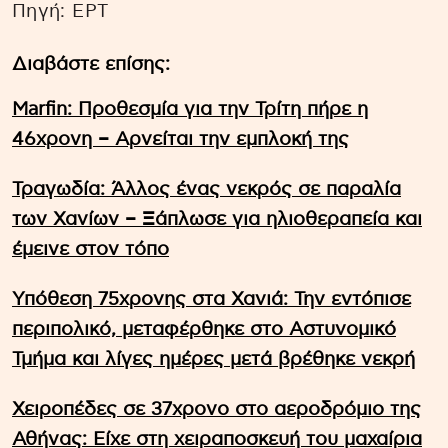
Πηγή: EΡΤ
Διαβάστε επίσης:
Marfin: Προθεσμία για την Τρίτη πήρε η
46χρονη – Aρνείται την εμπλοκή της
Τραγωδία: Άλλος ένας νεκρός σε παραλία
των Χανίων – Ξάπλωσε για ηλιοθεραπεία και
έμεινε στον τόπο
Υπόθεση 75χρονης στα Χανιά: Την εντόπισε
περιπολικό, μεταφέρθηκε στο Αστυνομικό
Τμήμα και λίγες ημέρες μετά βρέθηκε νεκρή
Χειροπέδες σε 37χρονο στο αεροδρόμιο της
Αθήνας: Είχε στη χειραποσκευή του μαχαίρια