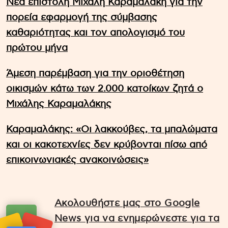
Νέα επιστολή Μιχάλη Καραμαλάκη για την
πορεία εφαρμογή της σύμβασης
καθαριότητας και τον απολογισμό του
πρώτου μήνα
Άμεση παρέμβαση για την οριοθέτηση
οικισμών κάτω των 2.000 κατοίκων ζητά ο
Μιχάλης Καραμαλάκης
Καραμαλάκης: «Οι λακκούβες, τα μπαλώματα
και οι κακοτεχνίες δεν κρύβονται πίσω από
επικοινωνιακές ανακοινώσεις»
Ακολουθήστε μας στο Google
News για να ενημερώνεστε για τα