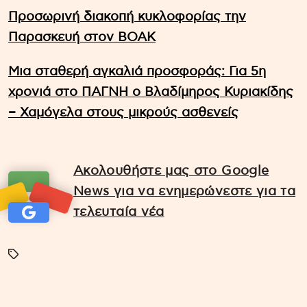
Προσωρινή διακοπή κυκλοφορίας την
Παρασκευή στον ΒΟΑΚ
Μια σταθερή αγκαλιά προσφοράς: Για 5η
χρονιά στο ΠΑΓΝΗ ο Βλαδίμηρος Κυριακίδης
– Χαμόγελα στους μικρούς ασθενείς
Ακολουθήστε μας στο Google
News για να ενημερώνεστε για τα
τελευταία νέα