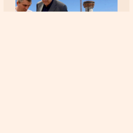
ΚΡΗΤΗ
06.08.2026, 15:23
Αεροδρόμιο Καστελίου: Υπογράφεται η σύμβαση
για τα ραντάρ παρουσία της ηγεσίας του
Υπουργείου Υποδομών – Σύμβαση στη σκιά της
απόφασης του ΣτΕ για την Παπούρα