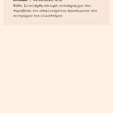
ΕΛΛΑΔΑ
04.08.2026, 13:12
Ψάθα: Συνελήφθη αδελφός αντιδημάρχου που
παραβίασε τον αποκλεισμό και προσέκρουσε στα
συντρίμμια του ελικοπτέρου
ΚΡΗΤΗ
07.08.2026, 10:50
Αεροδρόμιο Καστελλίου: Όλα έτοιμα για την
υπογραφή της σύμβασης για τα ραντάρ