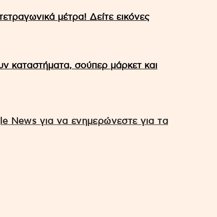
 τετραγωνικά μέτρα! Δείτε εικόνες
ν καταστήματα, σούπερ μάρκετ και
e News για να ενημερώνεστε για τα