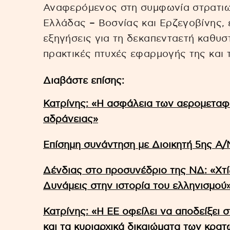
Αναφερόμενος στη συμφωνία στρατιωτ
Ελλάδας – Βοσνίας και Ερζεγοβίνης, ε
εξηγήσεις για τη δεκαπενταετή καθυσ
πρακτικές πτυχές εφαρμογής της και 
Διαβάστε επίσης:
Κατρίνης: «Η ασφάλεια των αερομεταφ
αδράνειας»
Επίσημη συνάντηση με Διοικητή 5ης Α/
Δένδιας στο προσυνέδριο της ΝΔ: «Χτί
Δυνάμεις στην ιστορία του ελληνισμού
Κατρίνης: «Η ΕΕ οφείλει να αποδείξει 
και τα κυριαρχικά δικαιώματα των κρα