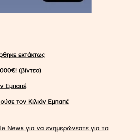
έρθηκε εκτάκτως
000€! (βίντεο)
άν Εμπαπέ
ούσε τον Κιλιάν Εμπαπέ
e News για να ενημερώνεστε για τα