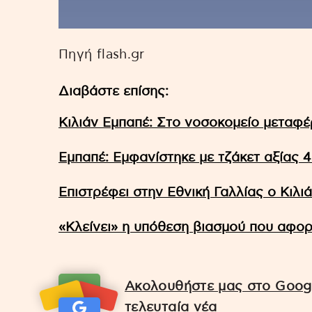
Πηγή flash.gr
Διαβάστε επίσης:
Κιλιάν Εμπαπέ: Στο νοσοκομείο μεταφ
Εμπαπέ: Εμφανίστηκε με τζάκετ αξίας 4
Επιστρέφει στην Εθνική Γαλλίας ο Κιλι
«Κλείνει» η υπόθεση βιασμού που αφορ
Ακολουθήστε μας στο Googl
τελευταία νέα