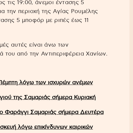
ς τις 19:00, άνεμοι έντασης 5
ια την περιοχή της Αγίας Ρουμέλης
ντασης 5 μποφόρ με ριπές έως 11
μές αυτές είναι άνω των
ά του από την Αντιπεριφέρεια Χανίων.
 Πέμπτη λόγω των ισχυρών ανέμων
γγιού της Σαμαριάς σήμερα Κυριακή
 το Φαράγγι Σαμαριάς σήμερα Δευτέρα
σκευή λόγω επικίνδυνων καιρικών