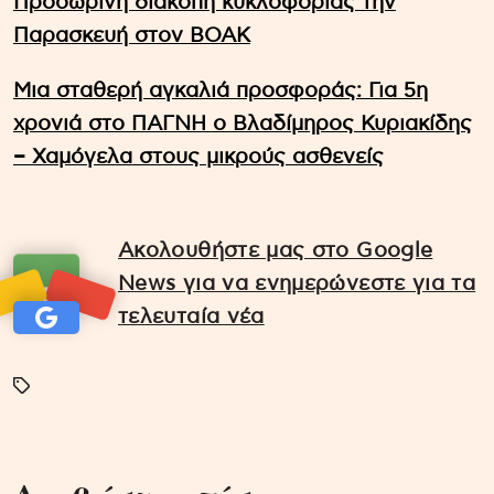
Προσωρινή διακοπή κυκλοφορίας την
Παρασκευή στον ΒΟΑΚ
Μια σταθερή αγκαλιά προσφοράς: Για 5η
χρονιά στο ΠΑΓΝΗ ο Βλαδίμηρος Κυριακίδης
– Χαμόγελα στους μικρούς ασθενείς
Ακολουθήστε μας στο Google
News για να ενημερώνεστε για τα
τελευταία νέα