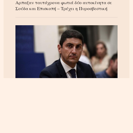
Αρπαξαν ταυτόχρονα φωτιά δύο αυτοκίνητα σε
Σούδα και Επισκοπή – Τρέχει η Πυροσβεστική
ΚΡΗΤΗ
04.08.2026, 18:24
Τέλος στην ταλαιπωρία των οδηγών στην Κρήτη;
Παρέμβαση Αυγενάκη για ψηφιακό «χάρτη» σε
πραγματικό χρόνο για όλα τα έργα και τις
κλειστές λωρίδες!