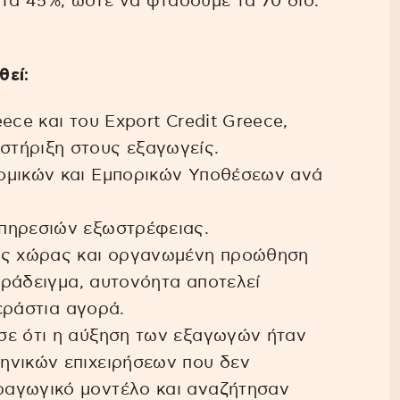
ά 45%, ώστε να φτάσουμε τα 70 δισ.
θεί:
ece και του Export Credit Greece,
τήριξη στους εξαγωγείς.
ομικών και Εμπορικών Υποθέσεων ανά
πηρεσιών εξωστρέφειας.
της χώρας και οργανωμένη προώθηση
παράδειγμα, αυτονόητα αποτελεί
τεράστια αγορά.
σε ότι η αύξηση των εξαγωγών ήταν
ηνικών επιχειρήσεων που δεν
ραγωγικό μοντέλο και αναζήτησαν