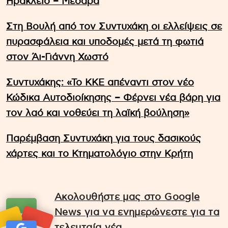
Ηράκλειο – Μεσαρά
Στη Βουλή από τον Συντυχάκη οι ελλείψεις σε
πυρασφάλεια και υποδομές μετά τη φωτιά
στον Άι-Γιάννη Χωστό
Συντυχάκης: «Το ΚΚΕ απέναντι στον νέο
Κώδικα Αυτοδιοίκησης – Φέρνει νέα βάρη για
τον λαό και νοθεύει τη λαϊκή βούληση»
Παρέμβαση Συντυχάκη για τους δασικούς
χάρτες και το Κτηματολόγιο στην Κρήτη
Ακολουθήστε μας στο Google
News για να ενημερώνεστε για τα
τελευταία νέα