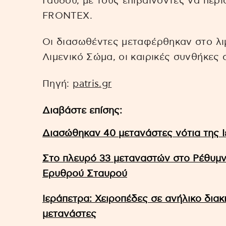
Γαύδου, με τους επιβαίνοντες να περ
FRONTEX.
Οι διασωθέντες μεταφέρθηκαν στο λι
Λιμενικό Σώμα, οι καιρικές συνθήκες 
Πηγή:
patris.gr
Διαβάστε επίσης:
Διασώθηκαν 40 μετανάστες νότια της 
Στο πλευρό 33 μεταναστών στο Ρέθυμν
Ερυθρού Σταυρού
Ιεράπετρα: Χειροπέδες σε ανήλικο διακ
μετανάστες