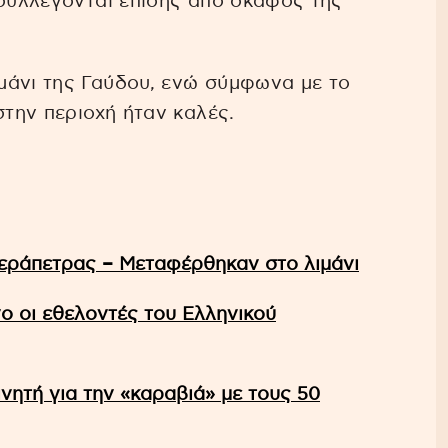
ισυλλέγονται επίσης από σκάφος της
μάνι της Γαύδου, ενώ σύμφωνα με το
στην περιοχή ήταν καλές.
Ιεράπετρας – Μεταφέρθηκαν στο λιμάνι
ο οι εθελοντές του Ελληνικού
ινητή για την «καραβιά» με τους 50