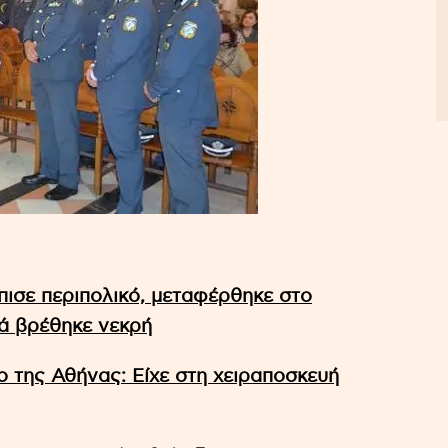
πισε περιπολικό, μεταφέρθηκε στο
τά βρέθηκε νεκρή
 της Αθήνας: Είχε στη χειραποσκευή