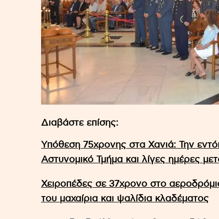
Διαβάστε επίσης:
Υπόθεση 75χρονης στα Χανιά: Την εντό
Αστυνομικό Τμήμα και λίγες ημέρες με
Χειροπέδες σε 37χρονο στο αεροδρόμιο
του μαχαίρια και ψαλίδια κλαδέματος