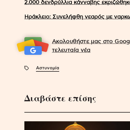
2.000 δενδρύλλια κάνναβης εκριζώθηκ
Ηράκλειο: Συνελήφθη νεαρός με ναρκω
Ακολουθήστε μας στο Googl
τελευταία νέα
Αστυνομία
Διαβάστε επίσης