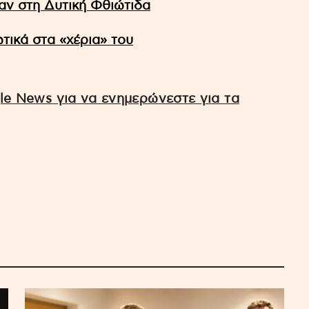
αν στη Δυτική Φθιώτιδα
τικά στα «χέρια» του
e News για να ενημερώνεστε για τα