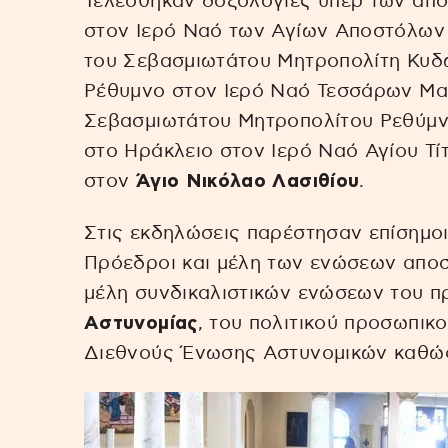
Τελέσθηκαν δοξολογίες υπέρ των απο
στον Ιερό Ναό των Αγίων Αποστόλων
του Σεβασμιωτάτου Μητροπολίτη Κυδω
Ρέθυμνο στον Ιερό Ναό Τεσσάρων Μ
Σεβασμιωτάτου Μητροπολίτου Ρεθύμν
στο Ηράκλειο στον Ιερό Ναό Αγίου Τί
στον
Άγιο Νικόλαο Λασιθίου
.
Στις εκδηλώσεις παρέστησαν επίσημοι
Πρόεδροι και μέλη των ενώσεων αποσ
μέλη συνδικαλιστικών ενώσεων του 
Αστυνομίας
, του πολιτικού προσωπικ
Διεθνούς Ένωσης Αστυνομικών καθώς