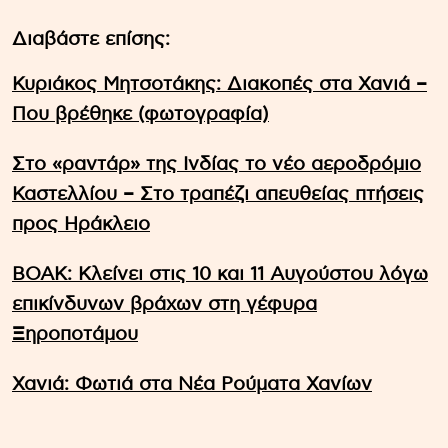
Διαβάστε επίσης:
Κυριάκος Μητσοτάκης: Διακοπές στα Χανιά –
Που βρέθηκε (φωτογραφία)
Στο «ραντάρ» της Ινδίας το νέο αεροδρόμιο
Καστελλίου – Στο τραπέζι απευθείας πτήσεις
προς Ηράκλειο
ΒΟΑΚ: Κλείνει στις 10 και 11 Αυγούστου λόγω
επικίνδυνων βράχων στη γέφυρα
Ξηροποτάμου
Χανιά: Φωτιά στα Νέα Ρούματα Χανίων