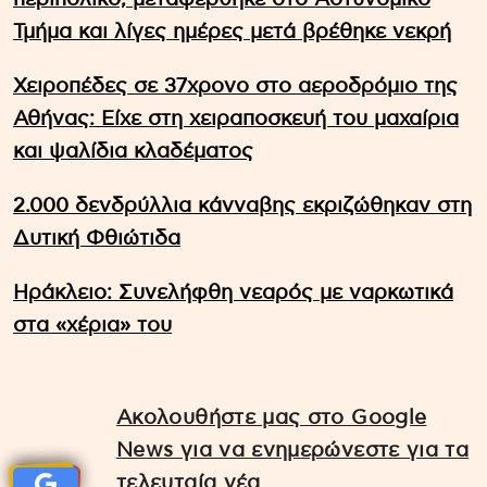
Τμήμα και λίγες ημέρες μετά βρέθηκε νεκρή
Χειροπέδες σε 37χρονο στο αεροδρόμιο της
Αθήνας: Είχε στη χειραποσκευή του μαχαίρια
και ψαλίδια κλαδέματος
2.000 δενδρύλλια κάνναβης εκριζώθηκαν στη
Δυτική Φθιώτιδα
Ηράκλειο: Συνελήφθη νεαρός με ναρκωτικά
στα «χέρια» του
Ακολουθήστε μας στο Google
News για να ενημερώνεστε για τα
τελευταία νέα