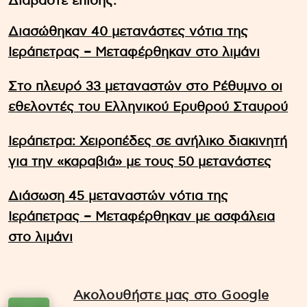
Διαβάστε επίσης:
Διασώθηκαν 40 μετανάστες νότια της
Ιεράπετρας – Μεταφέρθηκαν στο λιμάνι
Στο πλευρό 33 μεταναστών στο Ρέθυμνο οι
εθελοντές του Ελληνικού Ερυθρού Σταυρού
Ιεράπετρα: Χειροπέδες σε ανήλικο διακινητή
για την «καραβιά» με τους 50 μετανάστες
Διάσωση 45 μεταναστών νότια της
Ιεράπετρας – Μεταφέρθηκαν με ασφάλεια
στο λιμάνι
Ακολουθήστε μας στο Google