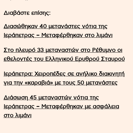
Διαβάστε επίσης:
Διασώθηκαν 40 μετανάστες νότια της
Ιεράπετρας – Μεταφέρθηκαν στο λιμάνι
Στο πλευρό 33 μεταναστών στο Ρέθυμνο οι
εθελοντές του Ελληνικού Ερυθρού Σταυρού
Ιεράπετρα: Χειροπέδες σε ανήλικο διακινητή
για την «καραβιά» με τους 50 μετανάστες
Διάσωση 45 μεταναστών νότια της
Ιεράπετρας – Μεταφέρθηκαν με ασφάλεια
στο λιμάνι