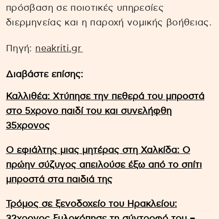
πρόσβαση σε ποιοτικές υπηρεσίες
διερμηνείας και η παροχή νομικής βοήθειας.
Πηγή:
neakriti.gr
Διαβάστε επίσης:
Καλλιθέα: Χτύπησε την πεθερά του μπροστά
στο 5χρονο παιδί του και συνελήφθη
35χρονος
Ο εφιάλτης μιας μητέρας στη Χαλκίδα: Ο
πρώην σύζυγος απειλούσε έξω από το σπίτι
μπροστά στα παιδιά της
Τρόμος σε ξενοδοχείο του Ηρακλείου:
32χρονος ξυλοκόπησε τη σύντροφό του –