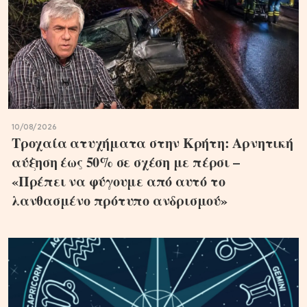
10/08/2026
Τροχαία ατυχήματα στην Κρήτη: Αρνητική
αύξηση έως 50% σε σχέση με πέρσι –
«Πρέπει να φύγουμε από αυτό το
λανθασμένο πρότυπο ανδρισμού»