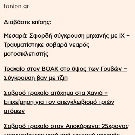
fonien.gr
Διαβάστε επίσης:
Μεσαρά: Σφορδή σύγκρουση μηχανής με ΙΧ –
Τραυματίστηκε σοβαρά νεαρός
μοτοσικλετιστής
Τροχαίο στον ΒΟΑΚ στο ύψος των Γουβών –
Σύγκρουση βαν με τζιπ
Σοβαρό τροχαίο ατύχημα στα Χανιά –
Επιχείρηση για τον απεγκλωβισμό τριών
ατόμων
Σοβαρό τροχαίο στον Αποκόρωνα: 25χρονος