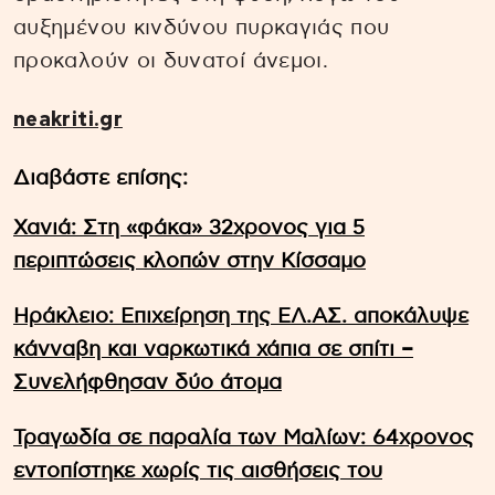
αυξημένου κινδύνου πυρκαγιάς που
προκαλούν οι δυνατοί άνεμοι.
neakriti.gr
Διαβάστε επίσης:
Χανιά: Στη «φάκα» 32χρονος για 5
περιπτώσεις κλοπών στην Κίσσαμο
Ηράκλειο: Επιχείρηση της ΕΛ.ΑΣ. αποκάλυψε
κάνναβη και ναρκωτικά χάπια σε σπίτι –
Συνελήφθησαν δύο άτομα
Τραγωδία σε παραλία των Μαλίων: 64χρονος
εντοπίστηκε χωρίς τις αισθήσεις του