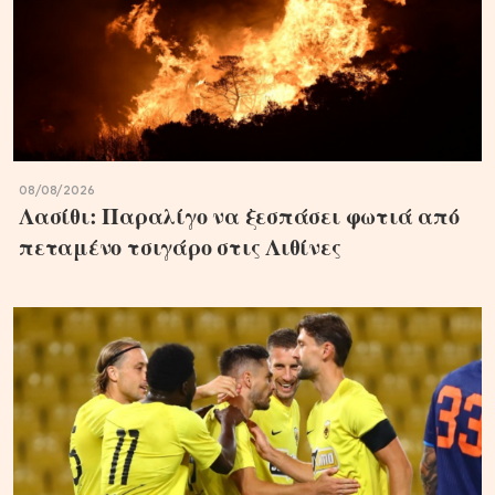
08/08/2026
Λασίθι: Παραλίγο να ξεσπάσει φωτιά από
πεταμένο τσιγάρο στις Λιθίνες