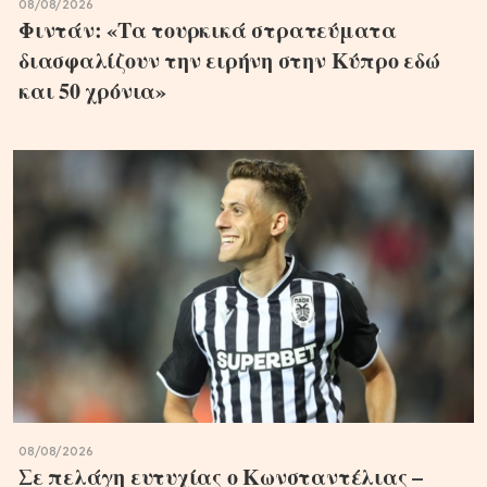
08/08/2026
Φιντάν: «Τα τουρκικά στρατεύματα
διασφαλίζουν την ειρήνη στην Κύπρο εδώ
και 50 χρόνια»
08/08/2026
Σε πελάγη ευτυχίας ο Κωνσταντέλιας –