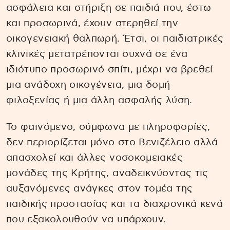
ασφάλεια και στήριξη σε παιδιά που, έστω
και προσωρινά, έχουν στερηθεί την
οικογενειακή θαλπωρή. Έτσι, οι παιδιατρικές
κλινικές μετατρέπονται συχνά σε ένα
ιδιότυπο προσωρινό σπίτι, μέχρι να βρεθεί
μια ανάδοχη οικογένεια, μια δομή
φιλοξενίας ή μια άλλη ασφαλής λύση.
Το φαινόμενο, σύμφωνα με πληροφορίες,
δεν περιορίζεται μόνο στο Βενιζέλειο αλλά
απασχολεί και άλλες νοσοκομειακές
μονάδες της Κρήτης, αναδεικνύοντας τις
αυξανόμενες ανάγκες στον τομέα της
παιδικής προστασίας και τα διαχρονικά κενά
που εξακολουθούν να υπάρχουν.