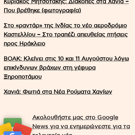
Κυριάκος Μητσοτάκης: Διακοπές στα Χανιά –
Που βρέθηκε (φωτογραφία)
Στο «ραντάρ» της Ινδίας το νέο αεροδρόμιο
Καστελλίου – Στο τραπέζι απευθείας πτήσεις
προς Ηράκλειο
ΒΟΑΚ: Κλείνει στις 10 και 11 Αυγούστου λόγω
επικίνδυνων βράχων στη γέφυρα
Ξηροποτάμου
Χανιά: Φωτιά στα Νέα Ρούματα Χανίων
Ακολουθήστε μας στο Google
News για να ενημερώνεστε για τα