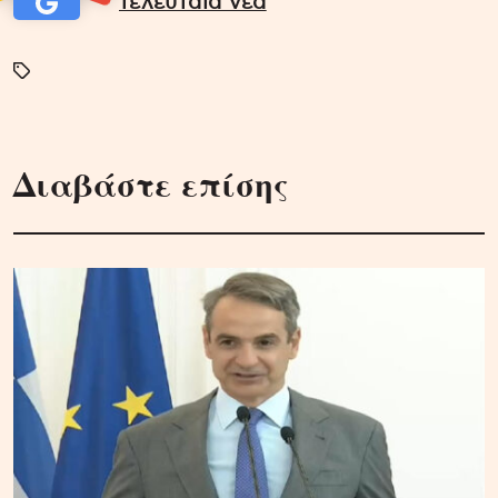
τελευταία νέα
Διαβάστε επίσης