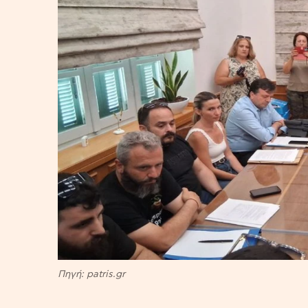
Πηγή: patris.gr