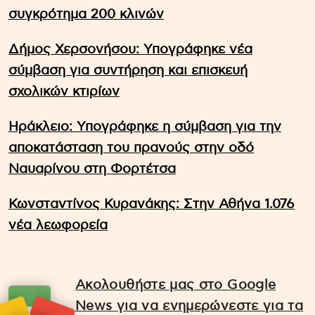
συγκρότημα 200 κλινών
Δήμος Χερσονήσου: Υπογράφηκε νέα
σύμβαση για συντήρηση και επισκευή
σχολικών κτιρίων
Ηράκλειο: Υπογράφηκε η σύμβαση για την
αποκατάσταση του πρανούς στην οδό
Ναυαρίνου στη Φορτέτσα
Κωνσταντίνος Κυρανάκης: Στην Αθήνα 1.076
νέα λεωφορεία
Ακολουθήστε μας στο Google
News για να ενημερώνεστε για τα