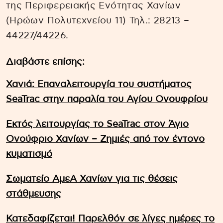
της Περιφερειακής Ενότητας Χανίων
(Ηρώων Πολυτεχνείου 11) Τηλ.: 28213 –
44227/44226.
Διαβάστε επίσης:
Χανιά: Επαναλειτουργία του συστήματος
SeaTrac στην παραλία του Αγίου Ονουφρίου
Εκτός λειτουργίας το SeaTrac στον Άγιο
Ονούφριο Χανίων – Ζημιές από τον έντονο
κυματισμό
Σωματείο ΑμεΑ Χανίων για τις θέσεις
στάθμευσης
Κατεδαφίζεται! Παρελθόν σε λίγες ημέρες το