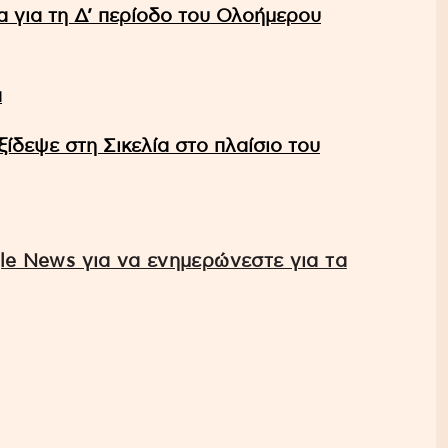
 για τη Δ’ περίοδο του Ολοήμερου
α
ίδεψε στη Σικελία στο πλαίσιο του
e News για να ενημερώνεστε για τα