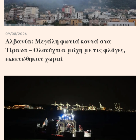
09/08/2026
Αλβανία: Μεγάλη φωτιά κοντά στα
Τίρανα – Ολονύχτια μάχη με τις φλόγες,
εκκενώθηκαν χωριά