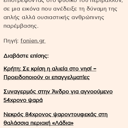
επιστρέφοντας στο φυσικό του περιβάλλον,
σε μια εικόνα που ανέδειξε τη δύναμη της
απλής αλλά ουσιαστικής ανθρώπινης
παρέμβασης.
Πηγή:
fonien.gr
Διαβάστε επίσης:
Κρήτη: Σε κρίση η αλιεία στο νησί –
Προειδοποιούν οι επαγγελματίες
Συναγερμός στην Άνδρο για αγνοούμενο
54χρονο ψαρά
Νεκρός 84χρονος ψαροντουφεκάς στη
θαλάσσια περιοχή «Λάδια»