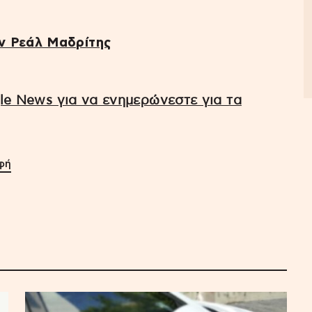
ν Ρεάλ Μαδρίτης
e News για να ενημερώνεστε για τα
φή