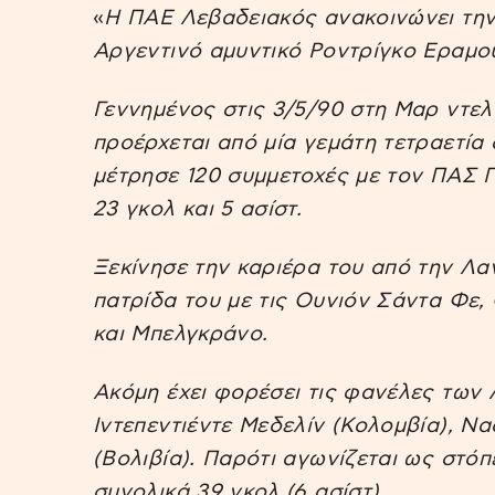
«
Η ΠΑΕ Λεβαδειακός ανακοινώνει την
Αργεντινό αμυντικό Ροντρίγκο Εραμο
Γεννημένος στις 3/5/90 στη Μαρ ντε
προέρχεται από μία γεμάτη τετραετία
μέτρησε 120 συμμετοχές με τον ΠΑΣ Γ
23 γκολ και 5 ασίστ.
Ξεκίνησε την καριέρα του από την Λα
πατρίδα του με τις Ουνιόν Σάντα Φε,
και Μπελγκράνο.
Ακόμη έχει φορέσει τις φανέλες των 
Ιντεπεντιέντε Μεδελίν (Κολομβία), Ν
(Βολιβία). Παρότι αγωνίζεται ως στόπε
συνολικά 39 γκολ (6 ασίστ).