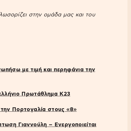
λωσορίζει στην ομάδα μας και του
ωπήσω με τιμή και περηφάνια την
ελλήνιο Πρωτάθλημα Κ23
 την Πορτογαλία στους «8»
πτωση Γιαννούλη – Ενεργοποιείται