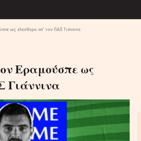
ύσπε ως ελεύθερο απ’ τον ΠΑΣ Γιάννινα
τον Εραμούσπε ως
Σ Γιάννινα