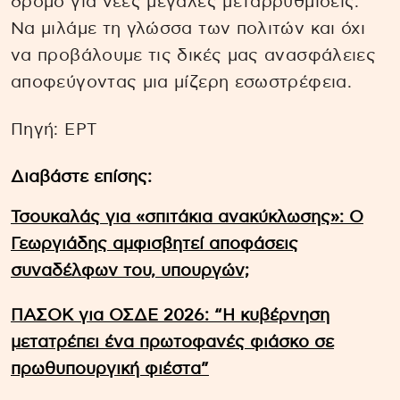
δρόμο για νέες μεγάλες μεταρρυθμίσεις.
Να μιλάμε τη γλώσσα των πολιτών και όχι
να προβάλουμε τις δικές μας ανασφάλειες
αποφεύγοντας μια μίζερη εσωστρέφεια.
Πηγή: EΡΤ
Διαβάστε επίσης:
Τσουκαλάς για «σπιτάκια ανακύκλωσης»: Ο
Γεωργιάδης αμφισβητεί αποφάσεις
συναδέλφων του, υπουργών;
ΠΑΣΟΚ για ΟΣΔΕ 2026: “Η κυβέρνηση
μετατρέπει ένα πρωτοφανές φιάσκο σε
πρωθυπουργική φιέστα”