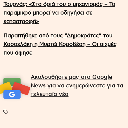
Τουρνάς: «Στα όριά του ο μηχανισμός – Το
παραμικρό μπορεί να οδηγήσει σε
καταστροφή»
Παραιτήθηκε από τους “Δημοκράτες” του
Κασσελάκη η Μυρτώ Κοροβέση – Οι αιχμές
που άφησε
Ακολουθήστε μας στο Google
News για να ενημερώνεστε για τα
τελευταία νέα