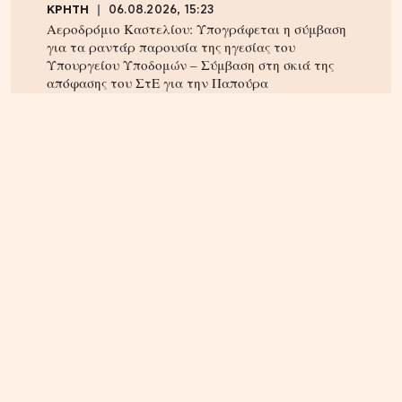
ΚΡΗΤΗ
06.08.2026, 15:23
Αεροδρόμιο Καστελίου: Υπογράφεται η σύμβαση
για τα ραντάρ παρουσία της ηγεσίας του
Υπουργείου Υποδομών – Σύμβαση στη σκιά της
απόφασης του ΣτΕ για την Παπούρα
ΚΡΗΤΗ
04.08.2026, 12:12
Κτηματολόγιο στην Κρήτη: Έληξε η προθεσμία,
παραμένουν τα προβλήματα – Ζητούν παράταση
έως το τέλος του 2026