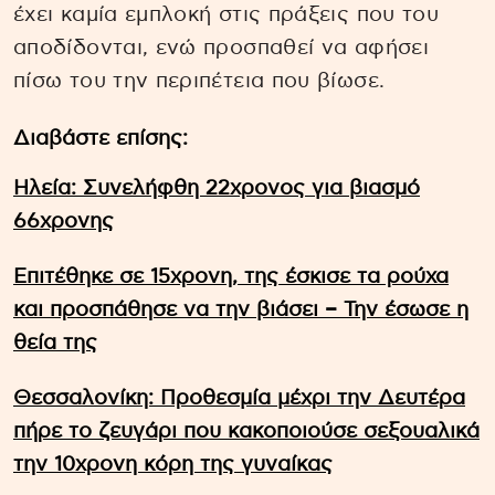
έχει καμία εμπλοκή στις πράξεις που του
αποδίδονται, ενώ προσπαθεί να αφήσει
πίσω του την περιπέτεια που βίωσε.
Διαβάστε επίσης:
Ηλεία: Συνελήφθη 22χρονος για βιασμό
66χρονης
Επιτέθηκε σε 15χρονη, της έσκισε τα ρούχα
και προσπάθησε να την βιάσει – Την έσωσε η
θεία της
Θεσσαλονίκη: Προθεσμία μέχρι την Δευτέρα
πήρε το ζευγάρι που κακοποιούσε σεξουαλικά
την 10χρονη κόρη της γυναίκας