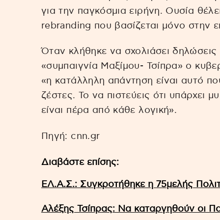
για την παγκόσμια ειρήνη. Ουσία θέλε
rebranding που βασίζεται μόνο στην ε
Όταν κλήθηκε να σχολιάσει δηλώσεις
«συμπαιγνία Μαξίμου- Τσίπρα» ο κυβ
«η κατάλληλη απάντηση είναι αυτό πο
ζέστες. Το να πιστεύεις ότι υπάρχει μ
είναι πέρα από κάθε λογική».
Πηγή: cnn.gr
Διαβάστε επίσης:
ΕΛ.Α.Σ.: Συγκροτήθηκε η 75μελής Πολι
Αλέξης Τσίπρας: Να καταργηθούν οι Π