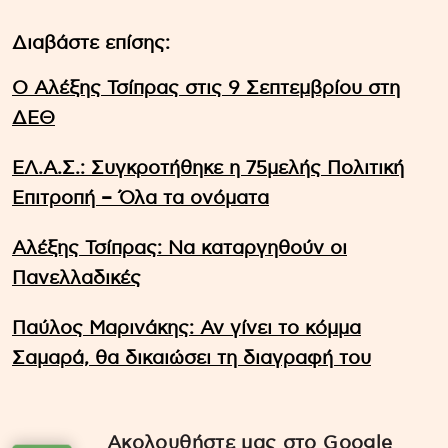
Διαβάστε επίσης:
Ο Αλέξης Τσίπρας στις 9 Σεπτεμβρίου στη
ΔΕΘ
ΕΛ.Α.Σ.: Συγκροτήθηκε η 75μελής Πολιτική
Επιτροπή – Όλα τα ονόματα
Αλέξης Τσίπρας: Να καταργηθούν οι
Πανελλαδικές
Παύλος Μαρινάκης: Αν γίνει το κόμμα
Σαμαρά, θα δικαιώσει τη διαγραφή του
Ακολουθήστε μας στο Google