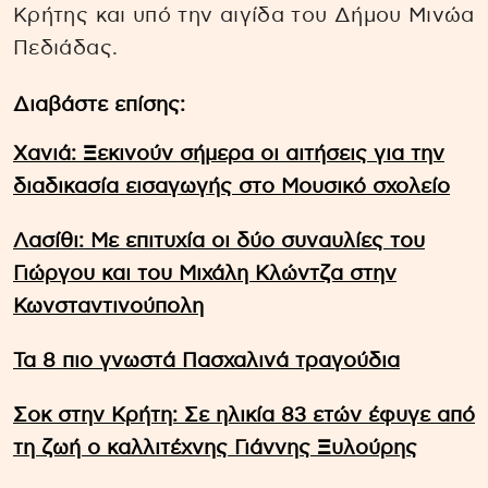
Κρήτης και υπό την αιγίδα του Δήμου Μινώα
Πεδιάδας.
Διαβάστε επίσης:
Xανιά: Ξεκινούν σήμερα οι αιτήσεις για την
διαδικασία εισαγωγής στο Μουσικό σχολείο
Λασίθι: Mε επιτυχία οι δύο συναυλίες του
Γιώργου και του Μιχάλη Κλώντζα στην
Κωνσταντινούπολη
Τα 8 πιο γνωστά Πασχαλινά τραγούδια
Σοκ στην Κρήτη: Σε ηλικία 83 ετών έφυγε από
τη ζωή ο καλλιτέχνης Γιάννης Ξυλούρης