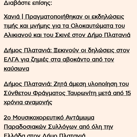
Διαβάστε επίσης:
Χανιά | Πραγματοποιήθηκαν οι εκδηλώσεις
τιμής και μνήμης για τα Ολοκαυτώματα του
Αλικιανού και του Σκινέ στον Δήμο Πλατανιά
Δήμος Πλατανιά: Ξεκινούν οι δηλώσεις στον
ΕΛΓΑ για ζημιές στα αβοκάντο από τον
καύσωνα
Δήμος Πλατανιά: Ζητά άμεση υλοποίηση του
Σύνθετου Φράγματος Ταυρωνίτη μετά από 15
χρόνια αναμονής
2ο Μουσικοχορευτικό Αντάμωμα
Παραδοσιακών Συλλόγων από όλη την
Ελλάδα στον Δήμο Πλατανιά