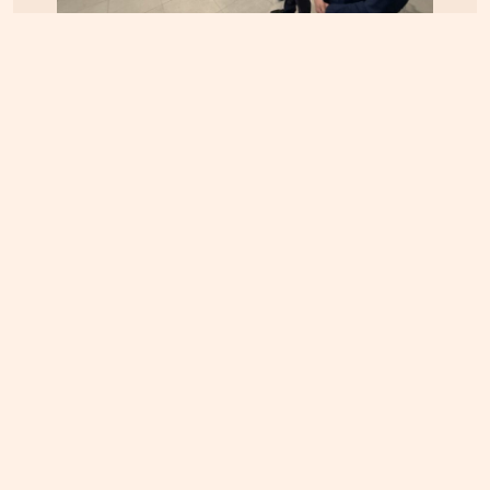
ΚΡΗΤΗ
07.08.2026, 10:50
Αεροδρόμιο Καστελλίου: Όλα έτοιμα για την
υπογραφή της σύμβασης για τα ραντάρ
ΚΡΗΤΗ
07.08.2026, 8:36
ΔΕΔΔΗΕ: Διακοπές ρεύματος σε περιοχές της
Κρήτης σήμερα Παρασκευή 7/8