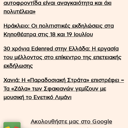
αυτοφροντίδα είναι αναγκαιότητα και όχι
πολυτέλεια»
Ηράκλειο: Οι πολιτιστικές εκδηλώσεις στα
Κηποθέατρα στις 18 και 19 Ιουλίου
30 χρόνια Edenred στην Ελλάδα: Η εργασία
του μέλλοντος στο επίκεντρο της επετειακής
εκδήλωσης
Χανιά: Η «Παραδοσιακή Στράτα» επιστρέφει –
Τα «Ζάλα» των Σφακιανών γεμίζουν με
μουσική το Ενετικό Λιμάνι
Ακολουθήστε μας στο Google