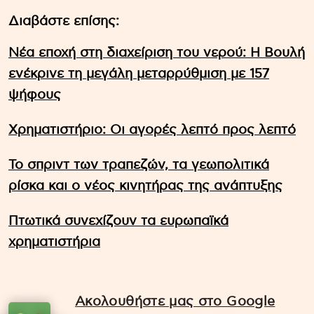
Διαβάστε επίσης:
Νέα εποχή στη διαχείριση του νερού: Η Βουλή
ενέκρινε τη μεγάλη μεταρρύθμιση με 157
ψήφους
Χρηματιστήριο: Οι αγορές λεπτό προς λεπτό
Το σπριντ των τραπεζών, τα γεωπολιτικά
ρίσκα και ο νέος κινητήρας της ανάπτυξης
Πτωτικά συνεχίζουν τα ευρωπαϊκά
χρηματιστήρια
Ακολουθήστε μας στο Google