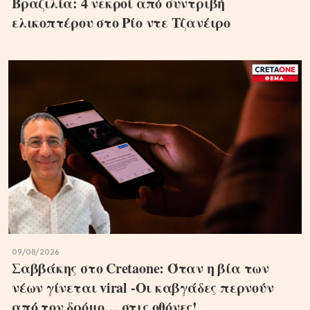
Βραζιλία: 4 νεκροί από συντριβή
ελικοπτέρου στο Ρίο ντε Τζανέιρο
09/08/2026
Σαββάκης στο Cretaone: Όταν η βία των
νέων γίνεται viral -Οι καβγάδες περνούν
από τον δρόμο… στις οθόνες!