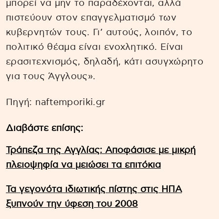
μπορεί να μην το παραδέχονται, αλλά
πιστεύουν στον επαγγελματισμό των
κυβερνητών τους. Γι’ αυτούς, λοιπόν, το
πολιτικό θέαμα είναι ενοχλητικό. Είναι
ερασιτεχνισμός, δηλαδή, κάτι ασυγχώρητο
για τους Άγγλους».
Πηγή: naftemporiki.gr
Διαβάστε επίσης:
Τράπεζα της Αγγλίας: Αποφάσισε με μικρή
πλειοψηφία να μειώσει τα επιτόκια
Τα γεγονότα ιδιωτικής πίστης στις ΗΠΑ
ξυπνούν την ύφεση του 2008