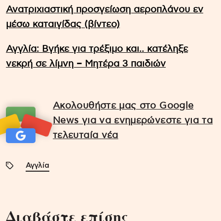
Ανατριχιαστική προσγείωση αεροπλάνου εν
μέσω καταιγίδας (βίντεο)
Αγγλία: Βγήκε για τρέξιμο και.. κατέληξε
νεκρή σε λίμνη – Μητέρα 3 παιδιών
Ακολουθήστε μας στο Google
News για να ενημερώνεστε για τα
τελευταία νέα
Αγγλία
Διαβάστε επίσης