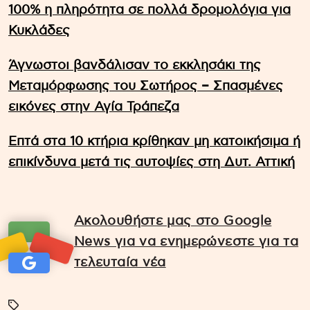
100% η πληρότητα σε πολλά δρομολόγια για
Κυκλάδες
Άγνωστοι βανδάλισαν το εκκλησάκι της
Μεταμόρφωσης του Σωτήρος – Σπασμένες
εικόνες στην Αγία Τράπεζα
Επτά στα 10 κτήρια κρίθηκαν μη κατοικήσιμα ή
επικίνδυνα μετά τις αυτοψίες στη Δυτ. Αττική
Ακολουθήστε μας στο Google
News για να ενημερώνεστε για τα
τελευταία νέα