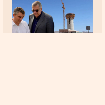
ΚΡΗΤΗ
06.08.2026, 15:23
Αεροδρόμιο Καστελίου: Υπογράφεται η σύμβαση
για τα ραντάρ παρουσία της ηγεσίας του
Υπουργείου Υποδομών – Σύμβαση στη σκιά της
απόφασης του ΣτΕ για την Παπούρα